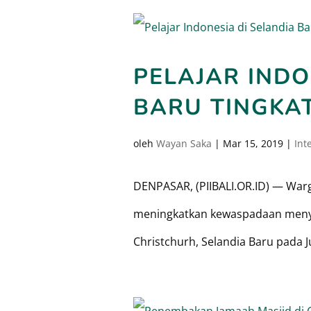
PELAJAR INDO
BARU TINGKA
oleh
Wayan Saka
|
Mar 15, 2019
|
Int
DENPASAR, (PIIBALI.OR.ID) — Warga
meningkatkan kewaspadaan menyu
Christchurh, Selandia Baru pada Ju