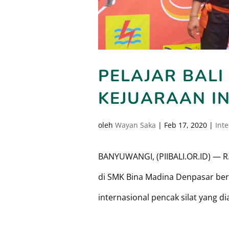
PELAJAR BALI
KEJUARAAN I
oleh
Wayan Saka
|
Feb 17, 2020
|
Int
BANYUWANGI, (PIIBALI.OR.ID) — R. A
di SMK Bina Madina Denpasar be
internasional pencak silat yang di