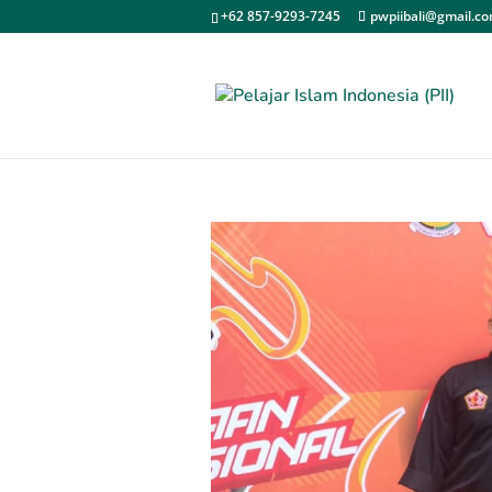
+62 857-9293-7245
pwpiibali@gmail.c