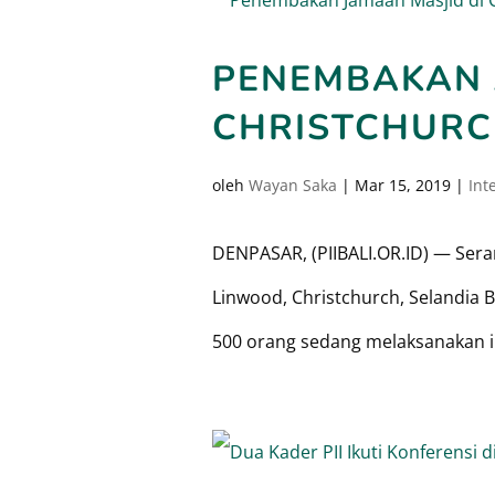
PENEMBAKAN 
CHRISTCHURC
oleh
Wayan Saka
|
Mar 15, 2019
|
Int
DENPASAR, (PIIBALI.OR.ID) — Seran
Linwood, Christchurch, Selandia Ba
500 orang sedang melaksanakan ib