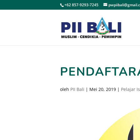
+62 857-9293-7245
pwpiibali@gmail.
PENDAFTARA
oleh
PII Bali
|
Mei 20, 2019
|
Pelajar 