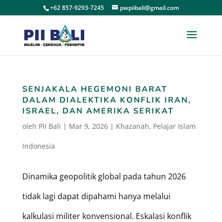
+62 857-9293-7245
pwpiibali@gmail.com
SENJAKALA HEGEMONI BARAT
DALAM DIALEKTIKA KONFLIK IRAN,
ISRAEL, DAN AMERIKA SERIKAT
oleh
PII Bali
|
Mar 9, 2026
|
Khazanah
,
Pelajar Islam
Indonesia
Dinamika geopolitik global pada tahun 2026
tidak lagi dapat dipahami hanya melalui
kalkulasi militer konvensional. Eskalasi konflik