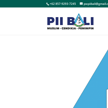
+62 857-9293-7245
pwpiibali@gmail.