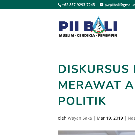
+62 857-9293-7245
pwpiibali@gmail.
DISKURSUS K
MERAWAT AK
POLITIK
oleh
Wayan Saka
|
Mar 19, 2019
|
Nas