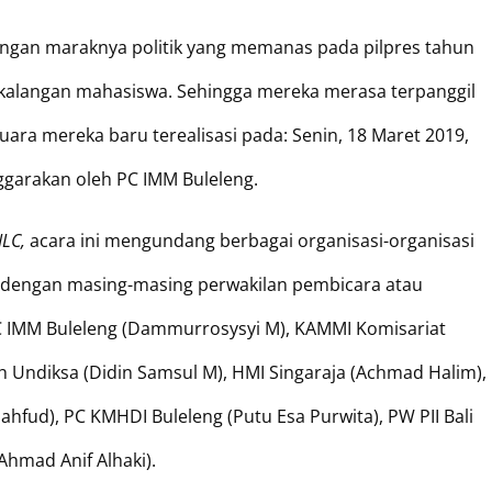
ngan maraknya politik yang memanas pada pilpres tahun
i kalangan mahasiswa. Sehingga mereka merasa terpanggil
ara mereka baru terealisasi pada: Senin, 18 Maret 2019,
ggarakan oleh PC IMM Buleleng.
ILC,
acara ini mengundang berbagai organisasi-organisasi
 dengan masing-masing perwakilan pembicara atau
C IMM Buleleng (Dammurrosysyi M), KAMMI Komisariat
ah Undiksa (Didin Samsul M), HMI Singaraja (Achmad Halim),
fud), PC KMHDI Buleleng (Putu Esa Purwita), PW PII Bali
Ahmad Anif Alhaki).