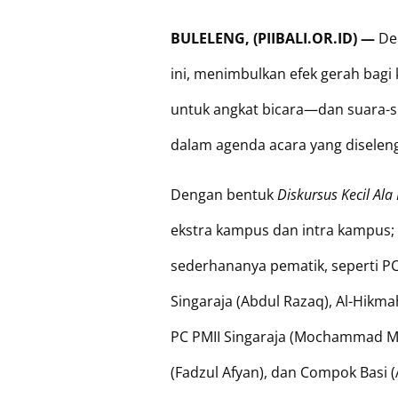
BULELENG, (PIIBALI.OR.ID) —
De
ini, menimbulkan efek gerah bag
untuk angkat bicara—dan suara-su
dalam agenda acara yang diselen
Dengan bentuk
Diskursus Kecil Ala 
ekstra kampus dan intra kampus;
sederhananya pematik, seperti P
Singaraja (Abdul Razaq), Al-Hikm
PC PMII Singaraja (Mochammad Mah
(Fadzul Afyan), dan Compok Basi (