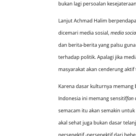
bukan lagi persoalan kesejateraa
Lanjut Achmad Halim berpendapat
dicemari media sosial,
media soci
dan berita-berita yang palsu gun
terhadap politik. Apalagi jika m
masyarakat akan cenderung aktif t
Karena dasar kulturnya memang b
Indonesia ini memang sensitif
fan
d
semacam itu akan semakin untuk
akal sehat juga bukan dasar tela
persepektif -persepektif dari beb