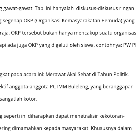
g gawat-gawat. Tapi ini hanyalah diskusus-diskusus ringan
g segenap OKP (Organisasi Kemasyarakatan Pemuda) yang
araja. OKP tersebut bukan hanya mencakup suatu organisas
api ada juga OKP yang digeluti oleh siswa, contohnya: PW PI
kat pada acara ini: Merawat Akal Sehat di Tahun Politik.
jektif anggota-anggota PC IMM Buleleng, yang beranggapan
 sangatlah kotor.
g seperti ini diharapkan dapat menetralisir kekotoran-
g sering dimamahkan kepada masyarakat. Khususnya dalam