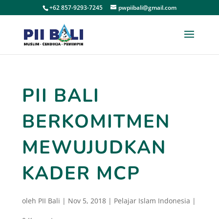
+62 857-9293-7245
pwpiibali@gmail.com
PII BALI
BERKOMITMEN
MEWUJUDKAN
KADER MCP
oleh
PII Bali
|
Nov 5, 2018
|
Pelajar Islam Indonesia
|