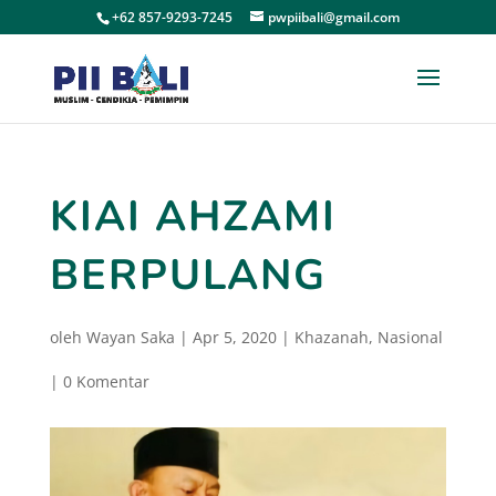
+62 857-9293-7245
pwpiibali@gmail.com
KIAI AHZAMI
BERPULANG
oleh
Wayan Saka
|
Apr 5, 2020
|
Khazanah
,
Nasional
|
0 Komentar