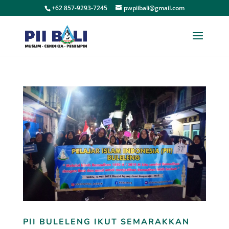
+62 857-9293-7245
pwpiibali@gmail.com
PII BULELENG IKUT SEMARAKKAN