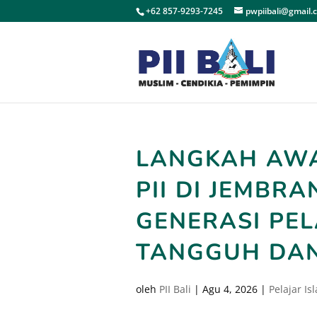
+62 857-9293-7245
pwpiibali@gmail.
LANGKAH AW
PII DI JEMBR
GENERASI PE
TANGGUH DAN
oleh
PII Bali
|
Agu 4, 2026
|
Pelajar Is